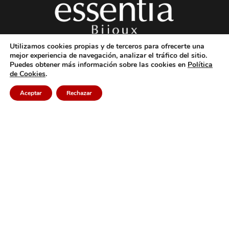
Utilizamos cookies propias y de terceros para ofrecerte una
mejor experiencia de navegación, analizar el tráfico del sitio.
Puedes obtener más información sobre las cookies en
Política
de Cookies
.
Legal
Aceptar
Rechazar
Acerca de Essentia Bijoux
Aviso Legal
Política de Privacidad
Política de Cookies
Condiciones de Contratación
Contacto
Formulario de Contacto
contacto@essentiabijoux.com
WhatsApp 616.496.767