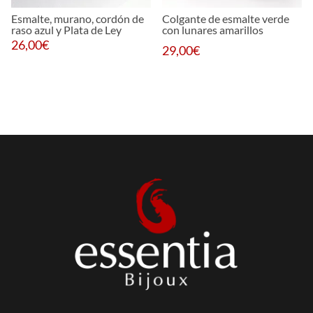
Esmalte, murano, cordón de
Colgante de esmalte verde
raso azul y Plata de Ley
con lunares amarillos
26,00
€
29,00
€