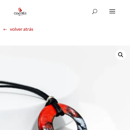
volver atrás
#