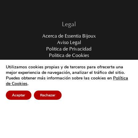
Legal
Acerca de Essentia Bijoux
Aviso Legal
Política de Privacidad
Política de Cookies
Condiciones de Contratación
Utilizamos cookies propias y de terceros para ofrecerte una
mejor experiencia de navegación, analizar el tráfico del sitio.
Puedes obtener más información sobre las cookies en
Política
Contacto
de Cookies
.
Formulario de Contacto
Aceptar
Rechazar
contacto@essentiabijoux.com
WhatsApp 616.496.767